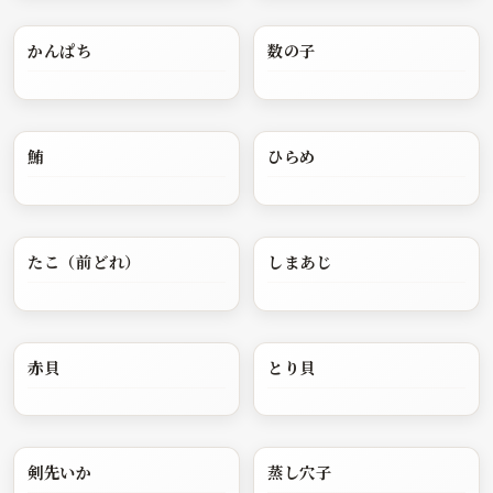
かんぱち
数の子
鮪
ひらめ
たこ（前どれ）
しまあじ
赤貝
とり貝
剣先いか
蒸し穴子