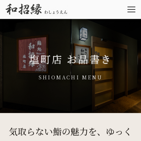
塩町店 お品書き
SHIOMACHI MENU
気取らない鮨の魅力を、ゆっく