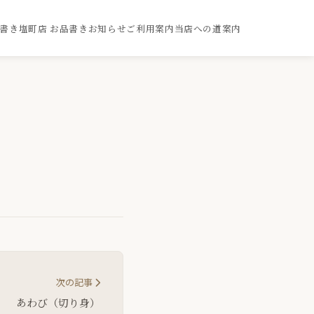
品書き
塩町店 お品書き
お知らせ
ご利用案内
当店への道案内
次の記事
あわび（切り身）