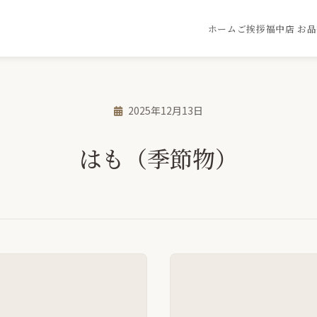
ホーム
ご挨拶
福中店 お
2025年12月13日
はも（季節物）