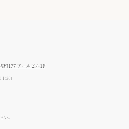
市塩町177 アールビル1F
 1:30)
さい。