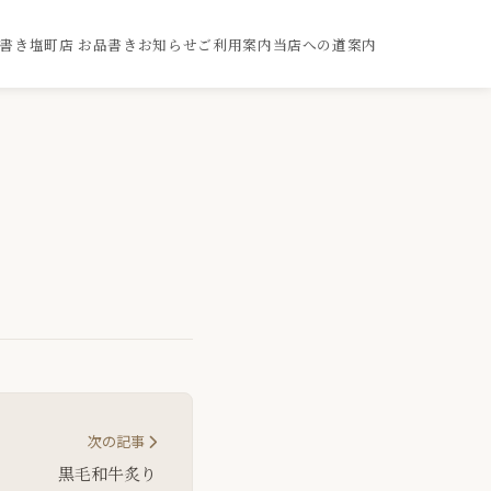
品書き
塩町店 お品書き
お知らせ
ご利用案内
当店への道案内
次の記事
黒毛和牛炙り