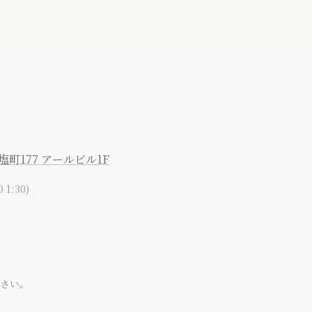
市塩町177 アールビル1F
 1:30)
さい。