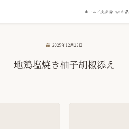
ホーム
ご挨拶
福中店 お
2025年12月13日
地鶏塩焼き柚子胡椒添え